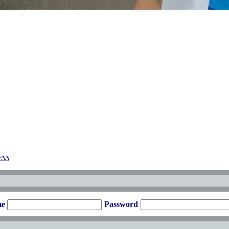
:33
me
Password