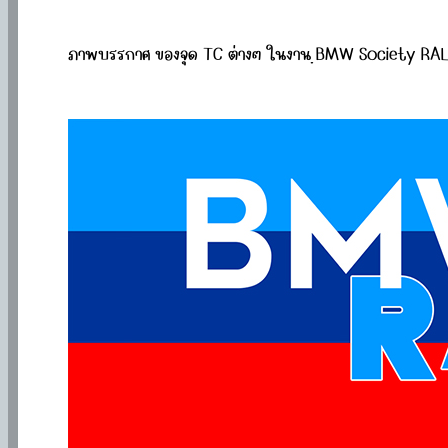
ภาพบรรกาศ ของจุด TC ต่างๆ ในงาน ฺBMW Society RA