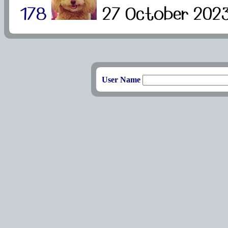
178
27 October 202
User Name