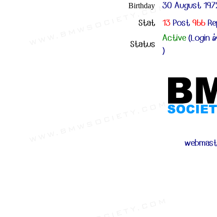
30 August 197
Birthday
Stat
13
Post
966
Re
Active
(Login ล่
Status
)
webmast