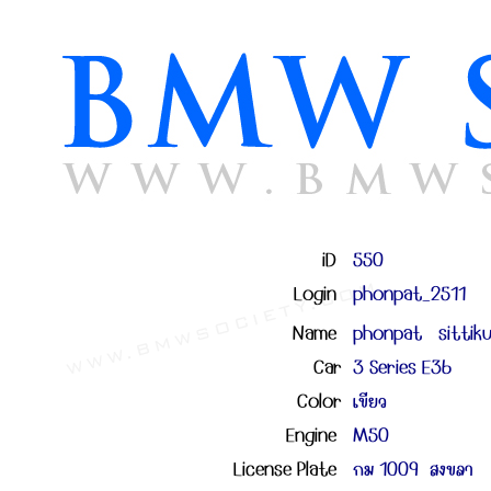
iD
550
Login
phonpat_2511
Name
phonpat sittiku
Car
3 Series E36
Color
เขียว
Engine
M50
License Plate
กม 1009 สงขลา